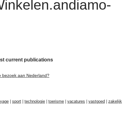
Winkelen.andiamo-
st current publications
je bezoek aan Nederland?
oyage
|
sport
|
technologie
|
toerisme
|
vacatures
|
vastgoed
|
zakelijk